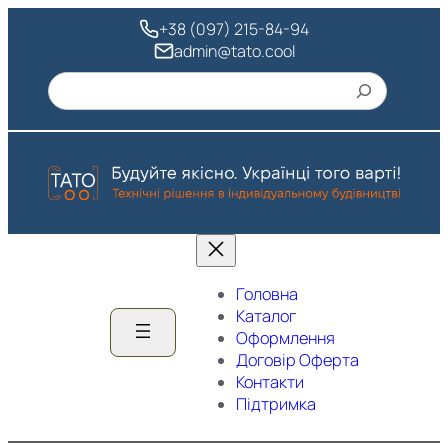
Перейти
+38 (097) 215-84-94
до
admin@tato.cool
вмісту
Пошук
Головна
Каталог
Оформлення
Договір Оферта
Контакти
Підтримка