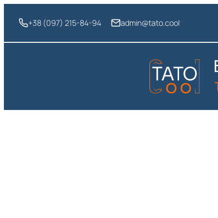
Перейти
до
+38 (097) 215-84-94
admin@tato.cool
вмісту