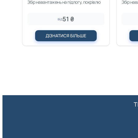
Збір навантажень на підлогу, покрівлю
Збір на
51 ₴
від
ДІЗНАТИСЯ БІЛЬШЕ
Т