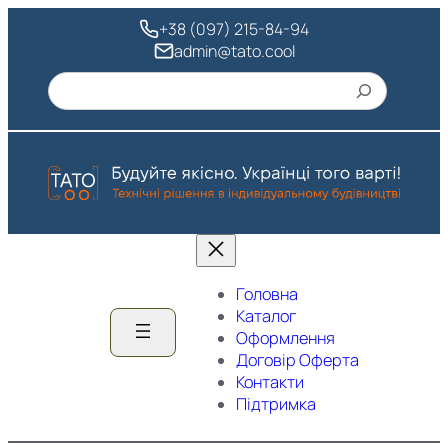
Перейти
+38 (097) 215-84-94
до
admin@tato.cool
вмісту
Пошук
Головна
Каталог
Оформлення
Договір Оферта
Контакти
Підтримка