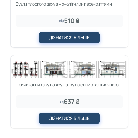
Вузли плоского даху з монолітними перекриттями.
510 ₴
від
ДІЗНАТИСЯ БІЛЬШЕ
Примикання даху навісу, ганку до стіни з вентиляцією.
637 ₴
від
ДІЗНАТИСЯ БІЛЬШЕ