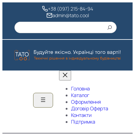
Перейти
+38 (097) 215-84-94
до
admin@tato.cool
вмісту
Пошук
Головна
Каталог
Оформлення
Договір Оферта
Контакти
Підтримка