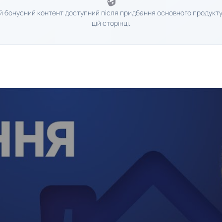
й бонусний контент доступний після придбання основного продукту
цій сторінці.