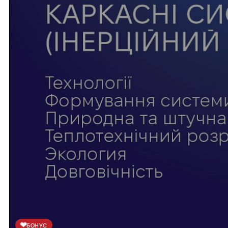
❤
БОНУС