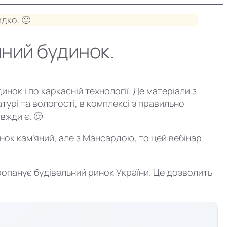
дко. 🙂
йний будинок.
ок і по каркасній технології. Де матеріали з
рі та вологості, в комплексі з правильно
вжди є. 🙂
ок кам’яний, але з Мансардою, то цей вебінар
ропанує будівельний ринок України. Це дозволить