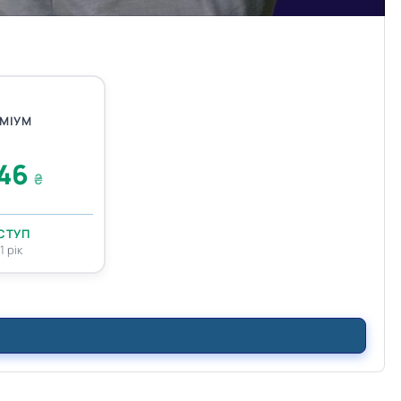
МІУМ
146
₴
СТУП
1 рік