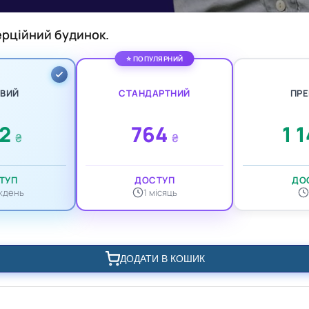
ерційний будинок.
⭐ ПОПУЛЯРНИЙ
ОВИЙ
СТАНДАРТНИЙ
ПРЕ
82
764
1 
₴
₴
ТУП
ДОСТУП
ДО
иждень
1 місяць
ДОДАТИ В КОШИК