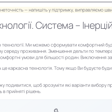
неточність — напишіть у підтримку, виправляємо шви
нології. Система – Інерці
 технології. Ми можемо сформувати комфортний будин
 середу проживання. Зменшення дельти по температу
мфортні умови для більшості родин. Виключення за
це каркасна технологія. Тому якщо Ви будуєте будин
жу подивитися, щоб зрозуміти які варіанти вибору п
 в прийняті рішень.
🔒