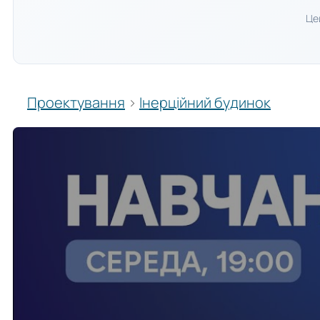
Це
Проектування
›
Інерційний будинок