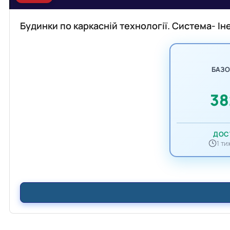
Будинки по каркасній технології. Система- Ін
БАЗ
3
ДОС
1 т