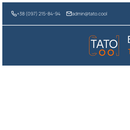
Перейти
до
+38 (097) 215-84-94
admin@tato.cool
вмісту