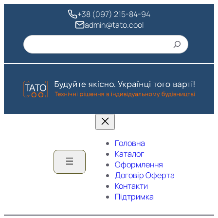
Перейти
+38 (097) 215-84-94
до
admin@tato.cool
вмісту
Пошук
Головна
Каталог
Оформлення
Договір Оферта
Контакти
Підтримка